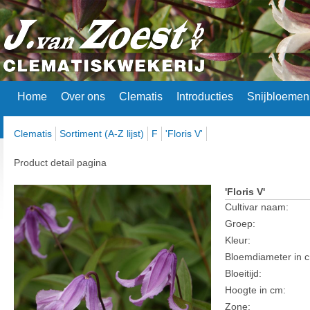
Home
Over ons
Clematis
Introducties
Snijbloemen
Clematis
Sortiment (A-Z lijst)
F
'Floris V'
Product detail pagina
'Floris V'
Cultivar naam:
Groep:
Kleur:
Bloemdiameter in 
Bloeitijd:
Hoogte in cm:
Zone: