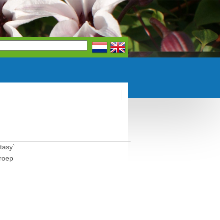
tasy`
roep