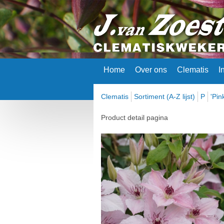
Home
Over ons
Clematis
I
Clematis
Sortiment (A-Z lijst)
P
'Pin
Product detail pagina