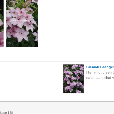
Clematis aange
Hier vindt u een 
na de aanschaf v
skoop 148