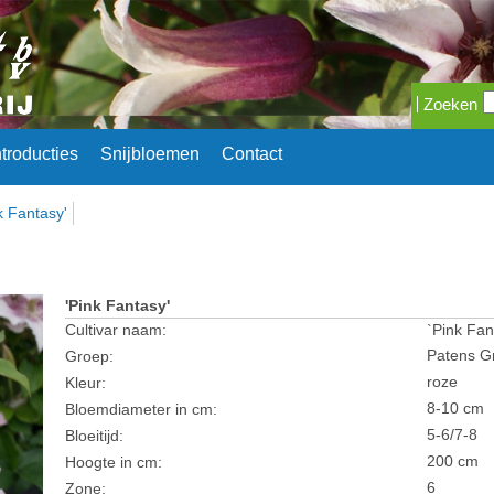
Zoeken
ntroducties
Snijbloemen
Contact
k Fantasy'
'Pink Fantasy'
Cultivar naam:
`Pink Fan
Patens G
Groep:
roze
Kleur:
8-10 cm
Bloemdiameter in cm:
5-6/7-8
Bloeitijd:
200 cm
Hoogte in cm:
6
Zone: