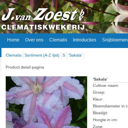
Home
Over ons
Clematis
Introducties
Snijbloemen
Clematis
Sortiment (A-Z lijst)
S
'Sakala'
Product detail pagina
'Sakala'
Cultivar naam:
Groep:
Kleur:
Bloemdiameter in 
Bloeitijd:
Hoogte in cm:
Zone: