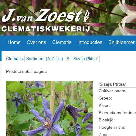
Home
Over ons
Clematis
Introducties
Snijbloemen
Clematis
Sortiment (A-Z lijst)
S
'Sizaja Ptitsa'
Product detail pagina
'Sizaja Ptitsa'
Cultivar naam:
Groep:
Kleur:
Bloemdiameter in 
Bloeitijd:
Hoogte in cm:
Zone: