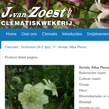
Home
Over ons
Clematis
Introducties
Snijbloemen
Clematis
Sortiment (A-Z lijst)
F
florida 'Alba Plena'
Product detail pagina
florida 'Alba Plena
Botanische naam:
Cultivar naam:
Groep:
Kleur:
Bloemdiameter in 
Bloeitijd:
Hoogte in cm: