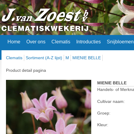
Home
Over ons
Clematis
Introducties
Snijbloemen
Clematis
Sortiment (A-Z lijst)
M
MIENIE BELLE
Product detail pagina
MIENIE BELLE
Handels- of Merkn
Cultivar naam:
Groep:
Kleur: