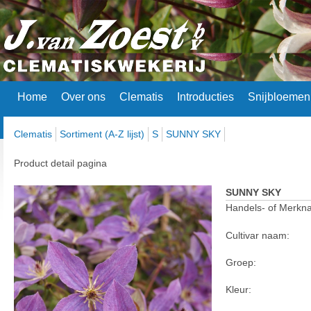
Home
Over ons
Clematis
Introducties
Snijbloemen
Clematis
Sortiment (A-Z lijst)
S
SUNNY SKY
Product detail pagina
SUNNY SKY
Handels- of Merkn
Cultivar naam:
Groep:
Kleur: