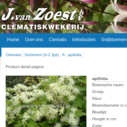
Home
Over ons
Clematis
Introducties
Snijbloemen
Clematis
Sortiment (A-Z lijst)
A
apiifolia
Product detail pagina
apiifolia
Botanische naam:
Groep:
Kleur:
Bloemdiameter in 
Bloeitijd:
Hoogte in cm:
Zone: